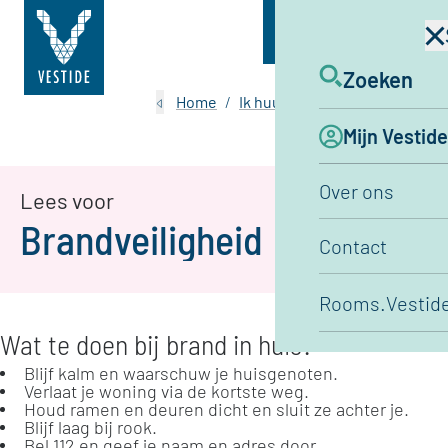
Menu
Zoeken
Home
Ik huur
Brandveiligheid
Mijn Vestide
Over ons
Lees voor
Brandveiligheid
Contact
Rooms.Vestide
Wat te doen bij brand in huis?
Blijf kalm en waarschuw je huisgenoten.
Verlaat je woning via de kortste weg.
Houd ramen en deuren dicht en sluit ze achter je.
Blijf laag bij rook.
Bel 112 en geef je naam en adres door.