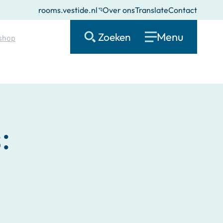
rooms.vestide.nl
Over ons
Translate
Contact
Menu
Zoeken
kshop
: