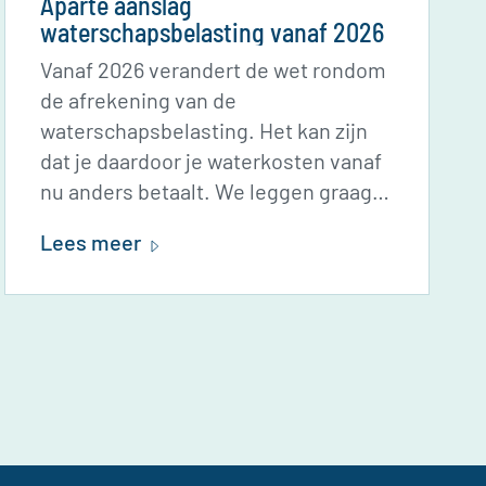
Aparte aanslag
waterschapsbelasting vanaf 2026
Vanaf 2026 verandert de wet rondom
de afrekening van de
waterschapsbelasting. Het kan zijn
dat je daardoor je waterkosten vanaf
nu anders betaalt. We leggen graag
uit hoe dit zit. Let op: deze informatie
Lees meer
geldt alleen voor bewoners die hun
waterkosten via de servicekosten
aan Vestide betalen. Regel en betaal
je je water al rechtstreeks bij een
waterbedrijf? Dan ontvang je alle
informatie vanuit het waterbedrijf.