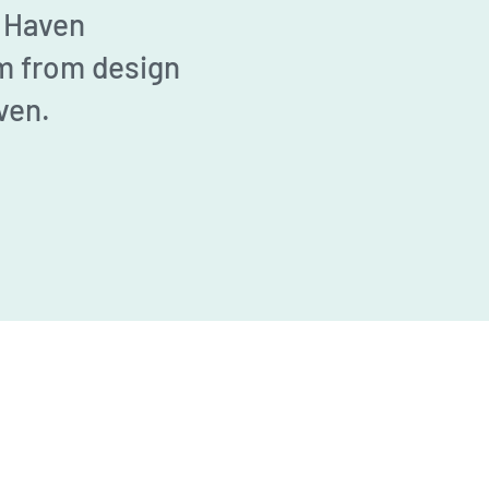
e Haven
am from design
ven.