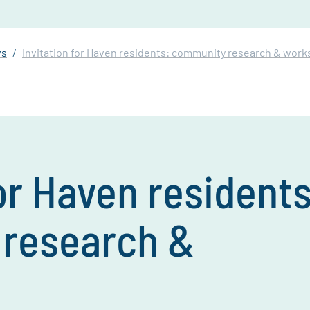
ws
Invitation for Haven residents: community research & wor
for Haven residents
research &