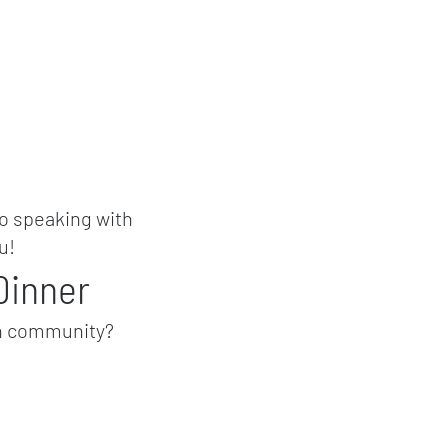
to speaking with
u!
Dinner
en community?