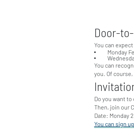
Door-to-
You can expect 
Monday Febr
Wednesday F
You can recogni
you. Of course,
Invitati
Do you want to
Then, join our 
Date: Monday 2
You can sign up