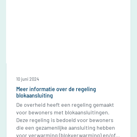
meteen terug. Heb je last van water in
bijvoorbeeld de liftschacht, dan proberen
we die zo snel mogelijk op te lossen. Geef
die problemen via de telefoon aan Vestide
door.
10 juni 2024
Meer informatie over de regeling
blokaansluiting
De overheid heeft een regeling gemaakt
voor bewoners met blokaansluitingen.
Deze regeling is bedoeld voor bewoners
die een gezamenlijke aansluiting hebben
voor verwarming (blokverwarming) en/of