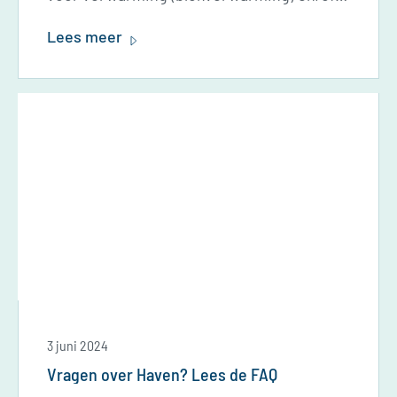
voor stroom (blokelektriciteit). Op deze
Lees meer
pagina vertellen we meer over deze
regeling.
3 juni 2024
Vragen over Haven? Lees de FAQ