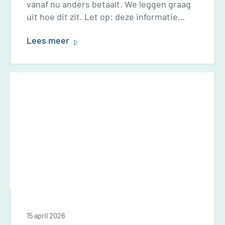
vanaf nu anders betaalt. We leggen graag
uit hoe dit zit. Let op: deze informatie
geldt alleen voor bewoners die hun
Lees meer
waterkosten via de servicekosten aan
Vestide betalen. Regel en betaal je je water
al rechtstreeks bij een waterbedrijf? Dan
ontvang je alle informatie vanuit het
waterbedrijf.
15 april 2026