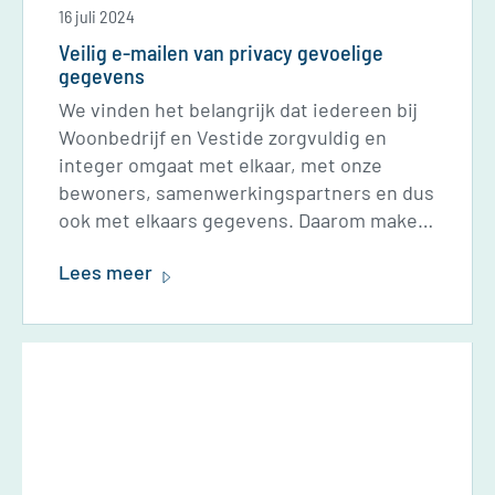
16 juli 2024
Veilig e-mailen van privacy gevoelige
gegevens
We vinden het belangrijk dat iedereen bij
Woonbedrijf en Vestide zorgvuldig en
integer omgaat met elkaar, met onze
bewoners, samenwerkingspartners en dus
ook met elkaars gegevens. Daarom maken
Woonbedrijf en Vestide vanaf december
Lees meer
2022 gebruik van Zivver om privacy
gevoelige informatie veilig te mailen.