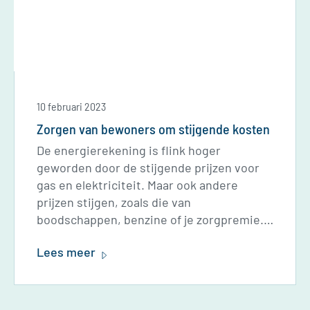
10 februari 2023
Zorgen van bewoners om stijgende kosten
De energierekening is flink hoger
geworden door de stijgende prijzen voor
gas en elektriciteit. Maar ook andere
prijzen stijgen, zoals die van
boodschappen, benzine of je zorgpremie.
Dit merken veel bewoners in hun
Lees meer
portemonnee en zij maken zich hier zorgen
over. Die zorgen begrijpen we heel goed.
Helaas kunnen wij deze prijzen niet
verlagen. Maar we ondersteunen en