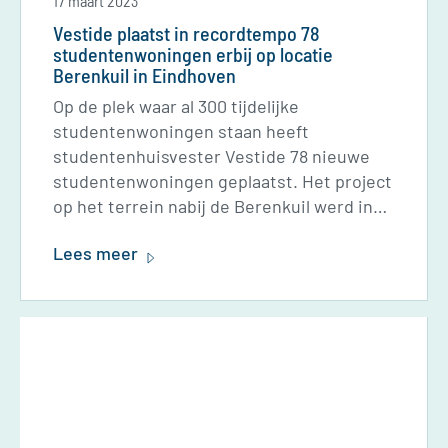
17 maart 2023
Vestide plaatst in recordtempo 78
studentenwoningen erbij op locatie
Berenkuil in Eindhoven
Op de plek waar al 300 tijdelijke
studentenwoningen staan heeft
studentenhuisvester Vestide 78 nieuwe
studentenwoningen geplaatst. Het project
op het terrein nabij de Berenkuil werd in
een recordtempo afgerond: binnen 1 jaar
Lees meer
tijd van plan op papier naar sleutel voor de
student.