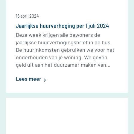
16 april 2024
Jaarlijkse huurverhoging per 1 juli 2024
Deze week krijgen alle bewoners de
jaarlijkse huurverhogingsbrief in de bus.
De huurinkomsten gebruiken we voor het
onderhouden van je woning. We geven
geld uit aan het duurzamer maken van
onze woningen, renovaties en de bouw van
Lees meer
nieuwe woningen. Naast kosten voor ons
kantoor en personeel, betalen we een flink
bedrag aan belastingen.