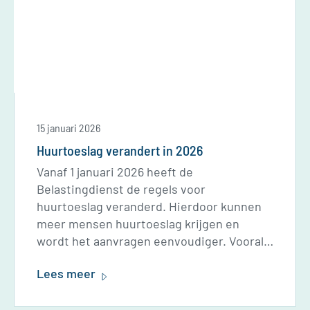
15 januari 2026
Huurtoeslag verandert in 2026
Vanaf 1 januari 2026 heeft de
Belastingdienst de regels voor
huurtoeslag veranderd. Hierdoor kunnen
meer mensen huurtoeslag krijgen en
wordt het aanvragen eenvoudiger. Vooral
voor mensen jonger dan 23 jaar is het
Lees meer
extra interessant. Lees hieronder over de
belangrijke veranderingen.