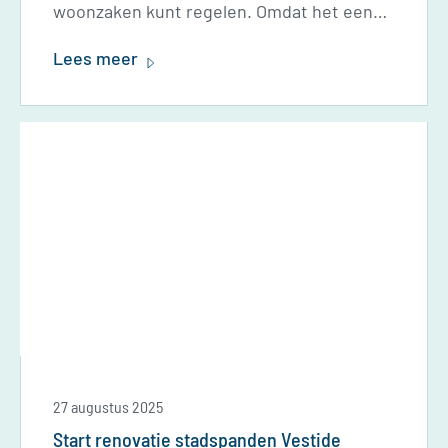
woonzaken kunt regelen. Omdat het een
nieuwe website is, is het nodig om
Lees meer
éénmalig een nieuw account aan te maken.
Je oude account werkt niet meer.
27 augustus 2025
Start renovatie stadspanden Vestide