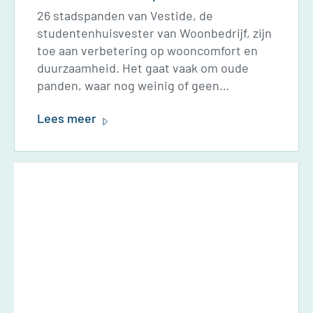
26 stadspanden van Vestide, de
studentenhuisvester van Woonbedrijf, zijn
toe aan verbetering op wooncomfort en
duurzaamheid. Het gaat vaak om oude
panden, waar nog weinig of geen
duurzaamheidsmaatregelen zijn genomen.
Lees meer
Daar komt nu verandering in. Na een lange
periode van voorbereiding, gaan we van
start in het eerste pand in de Prins
Hendrikstraat in Eindhoven. Talen
Vastgoedonderhoud voert de
werkzaamheden uit.