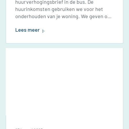
huurverhogingsbrief in de bus. De
huurinkomsten gebruiken we voor het
onderhouden van je woning. We geven ook
geld uit aan het duurzamer maken van
Lees meer
onze woningen, renovaties en de bouw van
nieuwe woningen. Naast kosten voor ons
kantoor en personeel, betalen we een flink
bedrag aan belastingen.