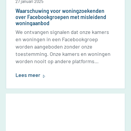
27 januari 2025
Waarschuwing voor woningzoekenden
over Facebookgroepen met misleidend
woningaanbod
We ontvangen signalen dat onze kamers
en woningen in een Facebookgroep
worden aangeboden zonder onze
toestemming. Onze kamers en woningen
worden nooit op andere platforms
aangeboden. We raden woningzoekenden
Lees meer
aan alert te zijn. Twijfel je? Check altijd
rechtstreeks bij de verhuurder zelf!