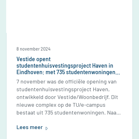
8 november 2024
Vestide opent
studentenhuisvestingsproject Haven in
Eindhoven: met 735 studentenwoningen
welzijn van studenten vergroten
7 november was de officiële opening van
studentenhuisvestingsproject Haven,
ontwikkeld door Vestide/Woonbedrijf. Dit
nieuwe complex op de TU/e-campus
bestaat uit 735 studentenwoningen. Naast
het bouwen van studentenwoningen, is
Lees meer
hier ook gebouwd aan een community van
studenten. Zo levert Vestide bijdrage aan