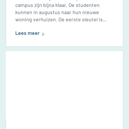
campus zijn bijna klaar. De studenten
kunnen in augustus naar hun nieuwe
woning verhuizen. De eerste sleutel is
overhandigd aan twee studenten, Femke
Lees meer
en Merijn, die ook in de torens gaan
wonen. Voor en tijdens de bouw zijn
studenten actief bij de plannen betrokken
geweest, zo is er extra aandacht voor
communityvorming.