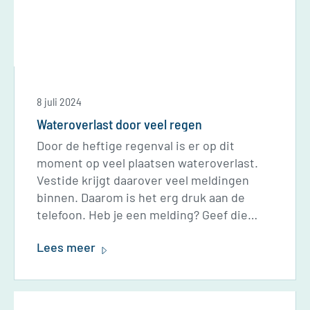
8 juli 2024
Wateroverlast door veel regen
Door de heftige regenval is er op dit
moment op veel plaatsen wateroverlast.
Vestide krijgt daarover veel meldingen
binnen. Daarom is het erg druk aan de
telefoon. Heb je een melding? Geef die
door via het contactformulier. Helaas
Lees meer
kunnen we niet meteen alle problemen
oplossen. Het grondwater staat door de
regen heel erg hoog. Die moet eerst
zakken, anders komt het probleem weer