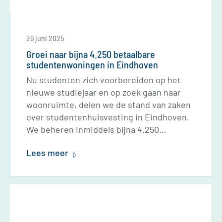
26 juni 2025
Groei naar bijna 4.250 betaalbare
studentenwoningen in Eindhoven
Nu studenten zich voorbereiden op het
nieuwe studiejaar en op zoek gaan naar
woonruimte, delen we de stand van zaken
over studentenhuisvesting in Eindhoven.
We beheren inmiddels bijna 4.250
studentenwoningen in Eindhoven.
Lees meer
Daarmee zijn we de grootste aanbieder
van betaalbare studentenhuisvesting in de
stad met een aandeel van zo'n 25 tot 30%.