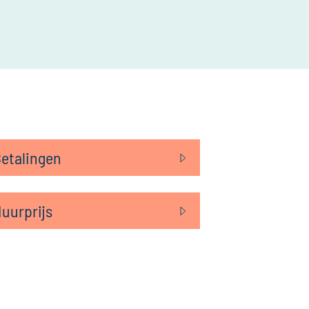
etalingen
uurprijs